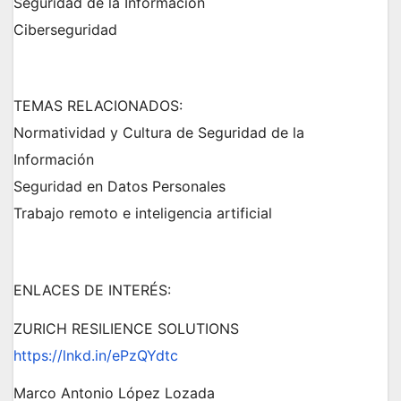
Seguridad de la Información
Ciberseguridad
TEMAS RELACIONADOS:
CYBERSEGURIDAD
CYBERSEGURIDAD
C
L
Normatividad y Cultura de Seguridad de la
CYBERSEGURIDAD
ó
o
V
Información
m
s
u
Seguridad en Datos Personales
o
a
l
Trabajo remoto e inteligencia artificial
N
J
e
t
n
n
a
O
U
J
e
f
q
r
V
L
U
r
u
ENLACES DE INTERÉS:
a
2
2
N
e
e
b
ZURICH RESILIENCE SOLUTIONS
n
s
1
0
1
i
t
d
https://lnkd.in/ePzQYdtc
l
,
,
,
a
e
i
2
2
2
Marco Antonio López Lozada
r
d