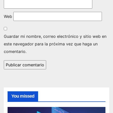
a
t
e
Web
w
a
y
Guardar mi nombre, correo electrónico y sitio web en
este navegador para la próxima vez que haga un
comentario.
You missed