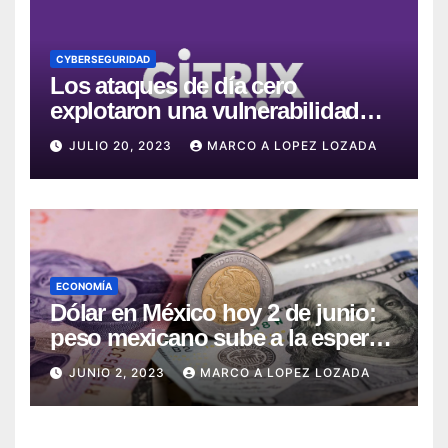
CYBERSEGURIDAD
Los ataques de día cero
explotaron una vulnerabilidad
crítica en Citrix ADC y Gateway
JULIO 20, 2023
MARCO A LOPEZ LOZADA
ECONOMÍA
Dólar en México hoy 2 de junio:
peso mexicano sube a la espera
del dato de empleo en EE.UU.
JUNIO 2, 2023
MARCO A LOPEZ LOZADA