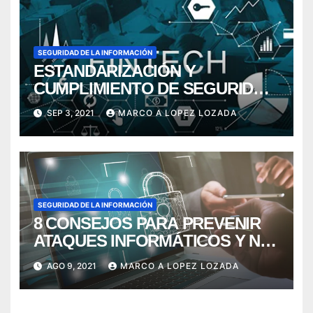
SEGURIDAD DE LA INFORMACIÓN
ESTANDARIZACIÓN Y
CUMPLIMIENTO DE SEGURIDAD
DE LA INFORMACIÓN EN LAS
SEP 3, 2021
MARCO A LOPEZ LOZADA
FINTECH
SEGURIDAD DE LA INFORMACIÓN
8 CONSEJOS PARA PREVENIR
ATAQUES INFORMÁTICOS Y NO
MERMAR LA RENTABILIDAD Y
AGO 9, 2021
MARCO A LOPEZ LOZADA
PRODUCTIVIDAD DE LA
ORGANIZACIÓN.