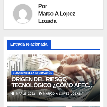
Por
Marco A Lopez
Lozada
Entrada relacionada
SEGURIDAD DE LA INFORMACIÓN
ORIGEN DEL RIESGO
TECNOLÓGICO ¿CÓMO AFECTA
A LA ORGANIZACIÓN EN
MAR 25, 2022
MARCO A LOPEZ LOZADA
TERMINOS DE RENTABILIDAD?