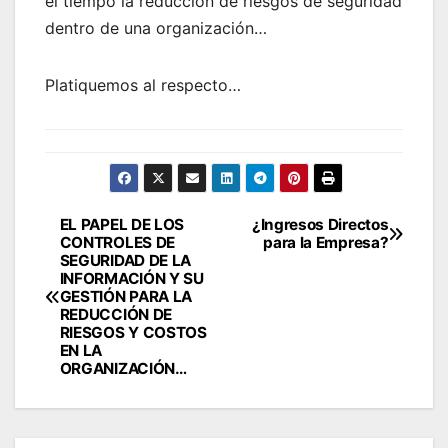
el tiempo la reducción de riesgos de seguridad
dentro de una organización…
Platiquemos al respecto…
EL PAPEL DE LOS
¿Ingresos Directos
Navegación
CONTROLES DE
para la Empresa?
SEGURIDAD DE LA
de
INFORMACIÓN Y SU
GESTIÓN PARA LA
entradas
REDUCCIÓN DE
RIESGOS Y COSTOS
EN LA
ORGANIZACIÓN…