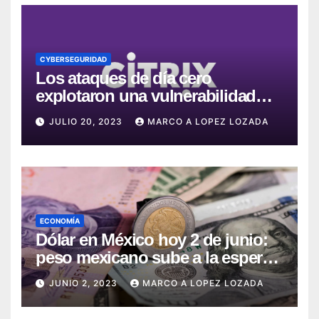
CYBERSEGURIDAD
Los ataques de día cero
explotaron una vulnerabilidad
crítica en Citrix ADC y Gateway
JULIO 20, 2023
MARCO A LOPEZ LOZADA
ECONOMÍA
Dólar en México hoy 2 de junio:
peso mexicano sube a la espera
del dato de empleo en EE.UU.
JUNIO 2, 2023
MARCO A LOPEZ LOZADA