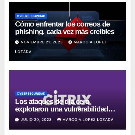
CYBERSEGURIDAD
Cómo enfrentar los correos de
phishing, cada vez más creíbles
NOVIEMBRE 21, 2023
MARCO A LOPEZ
LOZADA
CYBERSEGURIDAD
Los ataques de día cero
explotaron una vulnerabilidad
crítica en Citrix ADC y Gateway
JULIO 20, 2023
MARCO A LOPEZ LOZADA