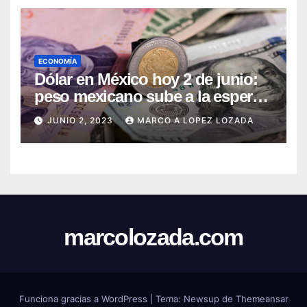
ECONOMÍA
Dólar en México hoy 2 de junio:
peso mexicano sube a la espera
del dato de empleo en EE.UU.
JUNIO 2, 2023
MARCO A LOPEZ LOZADA
marcolozada.com
Funciona gracias a WordPress
|
Tema:
Newsup
de
Themeansar