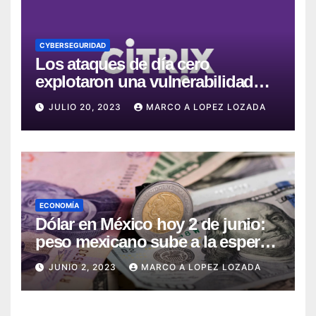
CYBERSEGURIDAD
Los ataques de día cero
explotaron una vulnerabilidad
crítica en Citrix ADC y Gateway
JULIO 20, 2023
MARCO A LOPEZ LOZADA
ECONOMÍA
Dólar en México hoy 2 de junio:
peso mexicano sube a la espera
del dato de empleo en EE.UU.
JUNIO 2, 2023
MARCO A LOPEZ LOZADA