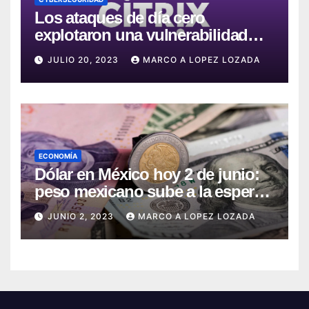
Los ataques de día cero
explotaron una vulnerabilidad
crítica en Citrix ADC y Gateway
JULIO 20, 2023
MARCO A LOPEZ LOZADA
ECONOMÍA
Dólar en México hoy 2 de junio:
peso mexicano sube a la espera
del dato de empleo en EE.UU.
JUNIO 2, 2023
MARCO A LOPEZ LOZADA