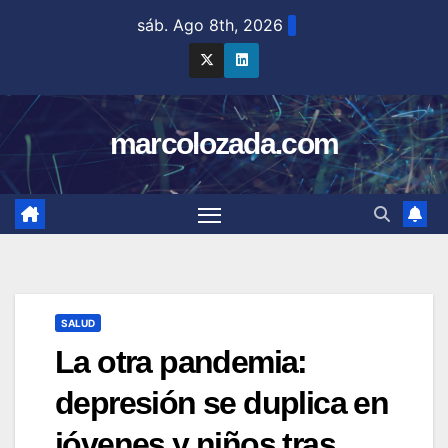
Saltar
sáb. Ago 8th, 2026
al
contenido
marcolozada.com
SALUD
La otra pandemia:
depresión se duplica en
jóvenes y niños tras