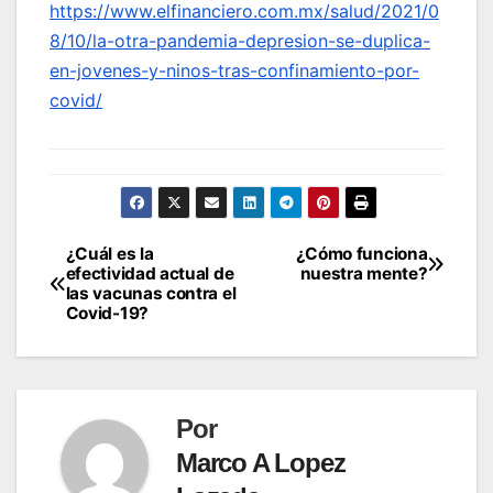
https://www.elfinanciero.com.mx/salud/2021/0
8/10/la-otra-pandemia-depresion-se-duplica-
en-jovenes-y-ninos-tras-confinamiento-por-
covid/
¿Cuál es la
¿Cómo funciona
Navegación
efectividad actual de
nuestra mente?
las vacunas contra el
de
Covid-19?
entradas
Por
Marco A Lopez